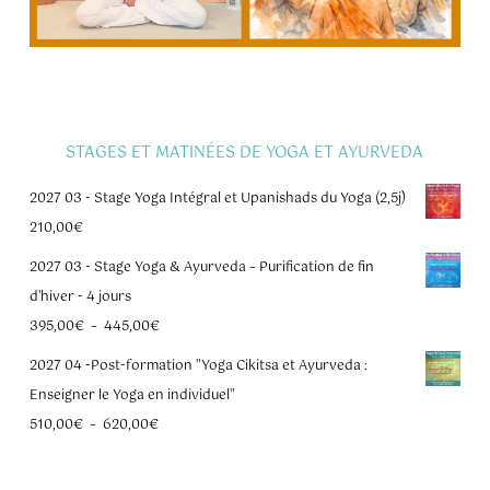
STAGES ET MATINÉES DE YOGA ET AYURVEDA
2027 03 - Stage Yoga Intégral et Upanishads du Yoga (2,5j)
210,00
€
2027 03 - Stage Yoga & Ayurveda – Purification de fin
d'hiver - 4 jours
Plage
395,00
€
–
445,00
€
de
2027 04 -Post-formation "Yoga Cikitsa et Ayurveda :
prix :
Enseigner le Yoga en individuel"
395,00€
Plage
510,00
€
–
620,00
€
à
de
445,00€
prix :