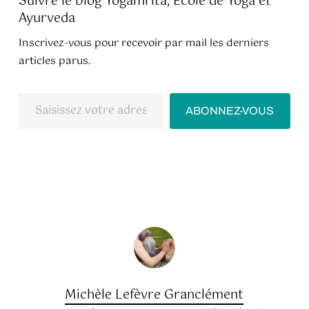
Suivre le blog Yogamrita, École de Yoga et
Ayurveda
Inscrivez-vous pour recevoir par mail les derniers
articles parus.
Saisissez
ABONNEZ-VOUS
votre
adresse
e-
mail…
Michèle Lefèvre Granclément