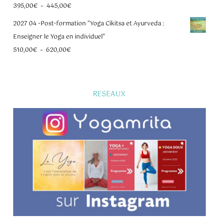
Plage
395,00
€
–
445,00
€
de
2027 04 -Post-formation "Yoga Cikitsa et Ayurveda :
prix :
Enseigner le Yoga en individuel"
395,00€
Plage
510,00
€
–
620,00
€
à
de
445,00€
prix :
510,00€
RESEAUX
à
620,00€