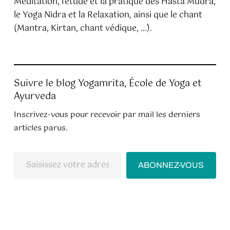
Méditation, l’étude et la pratique des Hasta Mudra,
le Yoga Nidra et la Relaxation, ainsi que le chant
(Mantra, Kirtan, chant védique, …).
Suivre le blog Yogamrita, École de Yoga et
Ayurveda
Inscrivez-vous pour recevoir par mail les derniers
articles parus.
Saisissez
ABONNEZ-VOUS
votre
adresse
e-
mail…