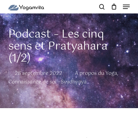
Menu
Skip
to
search
Close
main
Menu
content
Podcast – Les cinq
sens et Pratyahara
(1/2)
28 septembre 2022
A propos du Yoga
,
Connaissance de soi - Svadhyaya