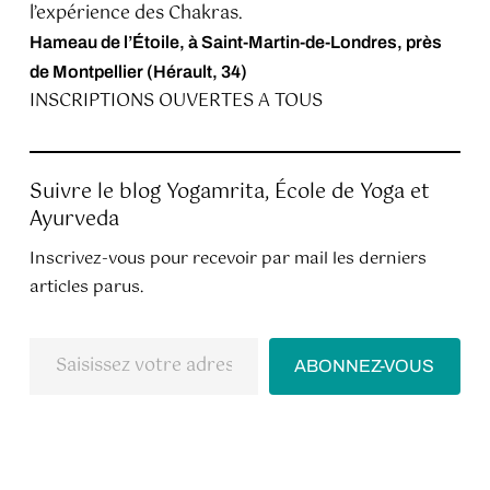
l’expérience des Chakras.
Hameau de l’Étoile, à Saint-Martin-de-Londres, près
de Montpellier (Hérault, 34)
INSCRIPTIONS OUVERTES A TOUS
Suivre le blog Yogamrita, École de Yoga et
Ayurveda
Inscrivez-vous pour recevoir par mail les derniers
articles parus.
Saisissez
ABONNEZ-VOUS
votre
adresse
e-
mail…