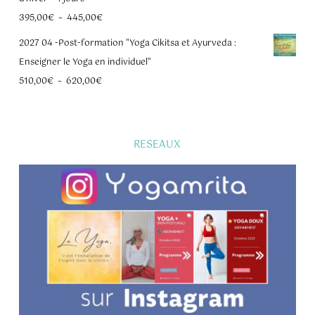
Plage
395,00
€
–
445,00
€
de
2027 04 -Post-formation "Yoga Cikitsa et Ayurveda :
prix :
Enseigner le Yoga en individuel"
395,00€
Plage
510,00
€
–
620,00
€
à
de
445,00€
prix :
510,00€
RESEAUX
à
620,00€