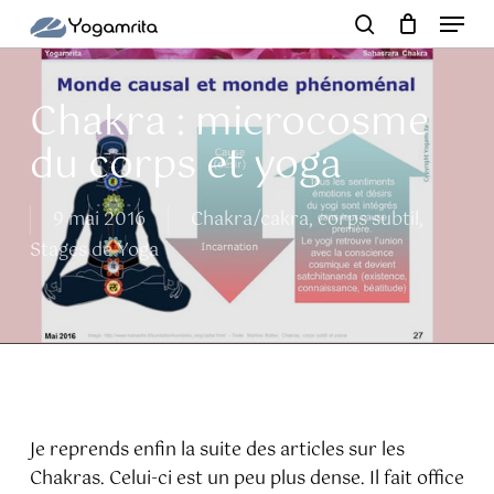
Menu
Skip
to
search
Close
main
Menu
content
Chakra : microcosme
du corps et yoga
9 mai 2016
Chakra/cakra, corps subtil
,
Stages de Yoga
Je reprends enfin la suite des articles sur les
Chakras. Celui-ci est un peu plus dense. Il fait office